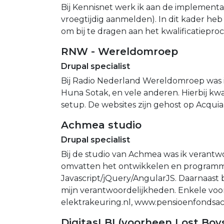
Bij Kennisnet werk ik aan de implementa
vroegtijdig aanmelden). In dit kader he
om bij te dragen aan het kwalificatiepro
RNW - Wereldomroep
Drupal specialist
Bij Radio Nederland Wereldomroep was ik 
Huna Sotak, en vele anderen. Hierbij k
setup. De websites zijn gehost op Acquia 
Achmea studio
Drupal specialist
Bij de studio van Achmea was ik verantw
omvatten het ontwikkelen en programme
Javascript/jQuery/AngularJS. Daarnaast 
mijn verantwoordelijkheden. Enkele voo
elektrakeuring.nl, www.pensioenfondsac
DigitasLBI (voorheen Lost Boy