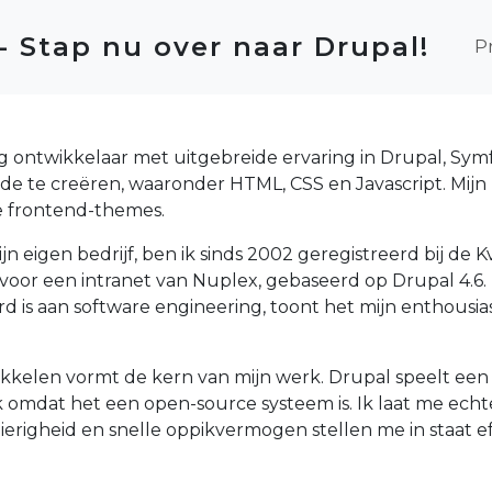
Ma
 - Stap nu over naar Drupal!
P
dig ontwikkelaar met uitgebreide ervaring in Drupal, Sy
de te creëren, waaronder HTML, CSS en Javascript. Mij
e frontend-themes.
ijn eigen bedrijf, ben ik sinds 2002 geregistreerd bij de 
n voor een intranet van Nuplex, gebaseerd op Drupal 4.
eerd is aan software engineering, toont het mijn enthou
kelen vormt de kern van mijn werk. Drupal speelt een cr
lijk omdat het een open-source systeem is. Ik laat me ech
ierigheid en snelle oppikvermogen stellen me in staat 