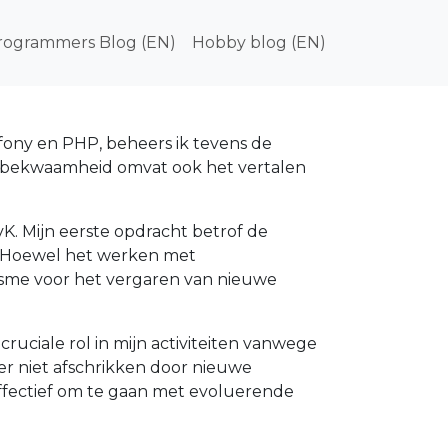
in navigation
rogrammers Blog (EN)
Hobby blog (EN)
mfony en PHP, beheers ik tevens de
n bekwaamheid omvat ook het vertalen
KvK. Mijn eerste opdracht betrof de
6. Hoewel het werken met
siasme voor het vergaren van nieuwe
uciale rol in mijn activiteiten vanwege
ter niet afschrikken door nieuwe
effectief om te gaan met evoluerende