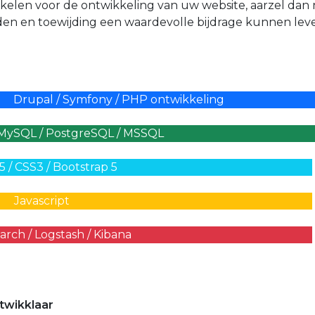
akelen voor de ontwikkeling van uw website, aarzel dan 
den en toewijding een waardevolle bijdrage kunnen lev
Drupal / Symfony / PHP ontwikkeling
MySQL / PostgreSQL / MSSQL
 / CSS3 / Bootstrap 5
Javascript
earch / Logstash / Kibana
twikklaar