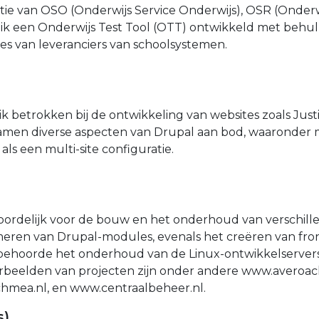
tie van OSO (Onderwijs Service Onderwijs), OSR (Onderw
b ik een Onderwijs Test Tool (OTT) ontwikkeld met behu
ces van leveranciers van schoolsystemen.
betrokken bij de ontwikkeling van websites zoals Justic
wamen diverse aspecten van Drupal aan bod, waaronder 
als een multi-site configuratie.
oordelijk voor de bouw en het onderhoud van verschill
ren van Drupal-modules, evenals het creëren van fron
behoorde het onderhoud van de Linux-ontwikkelservers e
rbeelden van projecten zijn onder andere www.averoach
hmea.nl, en www.centraalbeheer.nl.
s)