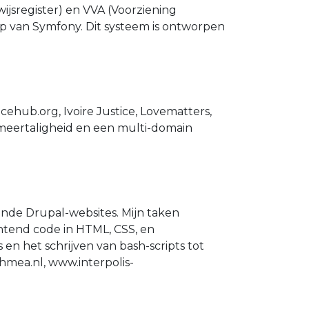
ijsregister) en VVA (Voorziening
lp van Symfony. Dit systeem is ontworpen
ehub.org, Ivoire Justice, Lovematters,
meertaligheid en een multi-domain
ende Drupal-websites. Mijn taken
tend code in HTML, CSS, en
n het schrijven van bash-scripts tot
mea.nl, www.interpolis-